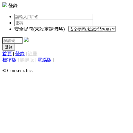
登錄
安全提問(未設定請忽略)
登錄
首頁
|
登錄
|
註冊
標準版
|
觸屏版
|
電腦版
|
© Comsenz Inc.