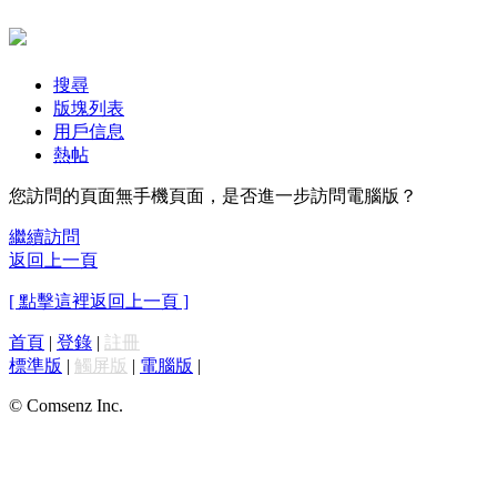
搜尋
版塊列表
用戶信息
熱帖
您訪問的頁面無手機頁面，是否進一步訪問電腦版？
繼續訪問
返回上一頁
[ 點擊這裡返回上一頁 ]
首頁
|
登錄
|
註冊
標準版
|
觸屏版
|
電腦版
|
© Comsenz Inc.