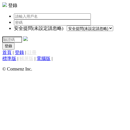
登錄
安全提問(未設定請忽略)
登錄
首頁
|
登錄
|
註冊
標準版
|
觸屏版
|
電腦版
|
© Comsenz Inc.