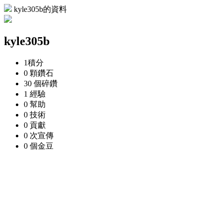
kyle305b的資料
kyle305b
1
積分
0 顆
鑽石
30 個
碎鑽
1
經驗
0
幫助
0
技術
0
貢獻
0 次
宣傳
0 個
金豆