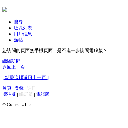
搜尋
版塊列表
用戶信息
熱帖
您訪問的頁面無手機頁面，是否進一步訪問電腦版？
繼續訪問
返回上一頁
[ 點擊這裡返回上一頁 ]
首頁
|
登錄
|
註冊
標準版
|
觸屏版
|
電腦版
|
© Comsenz Inc.