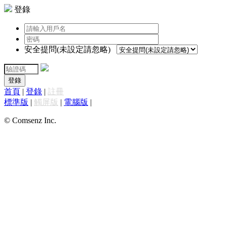
登錄
安全提問(未設定請忽略)
登錄
首頁
|
登錄
|
註冊
標準版
|
觸屏版
|
電腦版
|
© Comsenz Inc.