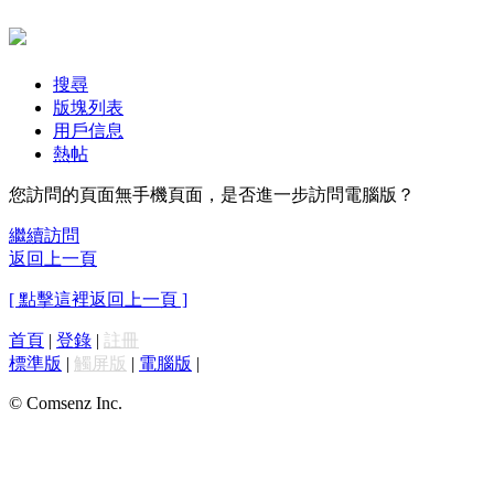
搜尋
版塊列表
用戶信息
熱帖
您訪問的頁面無手機頁面，是否進一步訪問電腦版？
繼續訪問
返回上一頁
[ 點擊這裡返回上一頁 ]
首頁
|
登錄
|
註冊
標準版
|
觸屏版
|
電腦版
|
© Comsenz Inc.