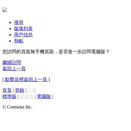
搜尋
版塊列表
用戶信息
熱帖
您訪問的頁面無手機頁面，是否進一步訪問電腦版？
繼續訪問
返回上一頁
[ 點擊這裡返回上一頁 ]
首頁
|
登錄
|
註冊
標準版
|
觸屏版
|
電腦版
|
© Comsenz Inc.