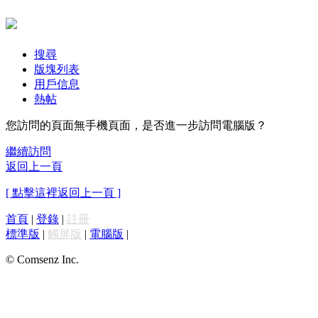
搜尋
版塊列表
用戶信息
熱帖
您訪問的頁面無手機頁面，是否進一步訪問電腦版？
繼續訪問
返回上一頁
[ 點擊這裡返回上一頁 ]
首頁
|
登錄
|
註冊
標準版
|
觸屏版
|
電腦版
|
© Comsenz Inc.