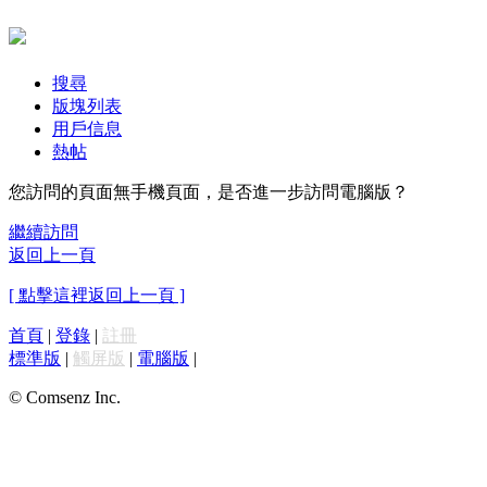
搜尋
版塊列表
用戶信息
熱帖
您訪問的頁面無手機頁面，是否進一步訪問電腦版？
繼續訪問
返回上一頁
[ 點擊這裡返回上一頁 ]
首頁
|
登錄
|
註冊
標準版
|
觸屏版
|
電腦版
|
© Comsenz Inc.