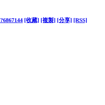
w/?6867144
[收藏]
[複製]
[分享]
[RSS]