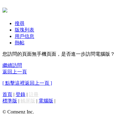
搜尋
版塊列表
用戶信息
熱帖
您訪問的頁面無手機頁面，是否進一步訪問電腦版？
繼續訪問
返回上一頁
[ 點擊這裡返回上一頁 ]
首頁
|
登錄
|
註冊
標準版
|
觸屏版
|
電腦版
|
© Comsenz Inc.