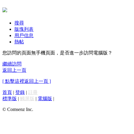
搜尋
版塊列表
用戶信息
熱帖
您訪問的頁面無手機頁面，是否進一步訪問電腦版？
繼續訪問
返回上一頁
[ 點擊這裡返回上一頁 ]
首頁
|
登錄
|
註冊
標準版
|
觸屏版
|
電腦版
|
© Comsenz Inc.