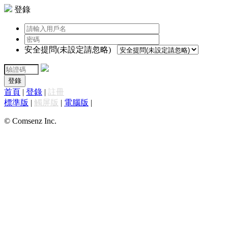
登錄
安全提問(未設定請忽略)
登錄
首頁
|
登錄
|
註冊
標準版
|
觸屏版
|
電腦版
|
© Comsenz Inc.