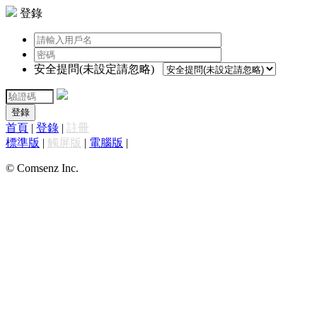
登錄
安全提問(未設定請忽略)
登錄
首頁
|
登錄
|
註冊
標準版
|
觸屏版
|
電腦版
|
© Comsenz Inc.