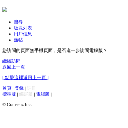
搜尋
版塊列表
用戶信息
熱帖
您訪問的頁面無手機頁面，是否進一步訪問電腦版？
繼續訪問
返回上一頁
[ 點擊這裡返回上一頁 ]
首頁
|
登錄
|
註冊
標準版
|
觸屏版
|
電腦版
|
© Comsenz Inc.