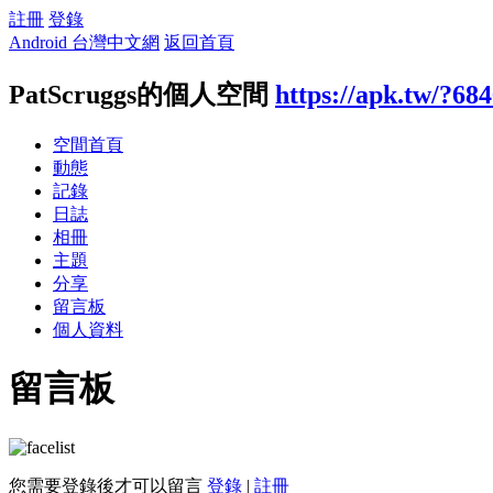
註冊
登錄
Android 台灣中文網
返回首頁
PatScruggs的個人空間
https://apk.tw/?68
空間首頁
動態
記錄
日誌
相冊
主題
分享
留言板
個人資料
留言板
您需要登錄後才可以留言
登錄
|
註冊