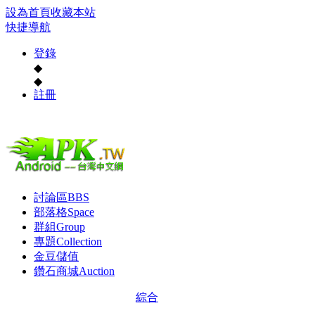
設為首頁
收藏本站
快捷導航
登錄
◆
◆
註冊
討論區
BBS
部落格
Space
群組
Group
專題
Collection
金豆儲值
鑽石商城
Auction
綜合