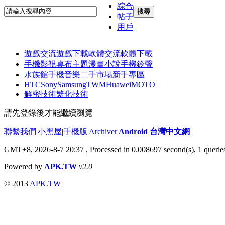
綜合
搜尋
帖子
用戶
遊戲交流
遊戲下載
軟體交流
軟體下載
手機影視
桌布主題
漫畫小說
手機鈴聲
水族館
手機音樂
二手市場
新手專區
HTC
Sony
Samsung
TWM
Huawei
MOTO
解密技術
繁化技術
請先登錄後才能繼續瀏覽
聯繫我們
|
小黑屋
|
手機版
|
Archiver
|
Android 台灣中文網
GMT+8, 2026-8-7 20:37
, Processed in 0.008697 second(s), 1 quer
Powered by
APK.TW
v2.0
© 2013
APK.TW