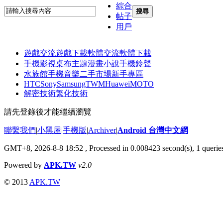
綜合
搜尋
帖子
用戶
遊戲交流
遊戲下載
軟體交流
軟體下載
手機影視
桌布主題
漫畫小說
手機鈴聲
水族館
手機音樂
二手市場
新手專區
HTC
Sony
Samsung
TWM
Huawei
MOTO
解密技術
繁化技術
請先登錄後才能繼續瀏覽
聯繫我們
|
小黑屋
|
手機版
|
Archiver
|
Android 台灣中文網
GMT+8, 2026-8-8 18:52
, Processed in 0.008423 second(s), 1 quer
Powered by
APK.TW
v2.0
© 2013
APK.TW