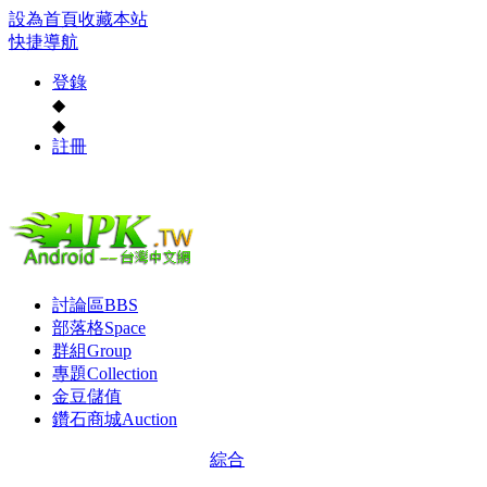
設為首頁
收藏本站
快捷導航
登錄
◆
◆
註冊
討論區
BBS
部落格
Space
群組
Group
專題
Collection
金豆儲值
鑽石商城
Auction
綜合