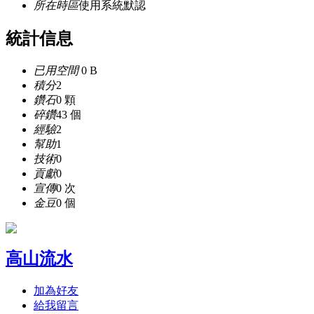
所在時區
使用系統默認
統計信息
已用空間
0 B
積分
2
鑽石
0 顆
碎鑽
43 個
經驗
2
幫助
1
技術
0
貢獻
0
宣傳
0 次
金豆
0 個
高山流水
加為好友
給我留言