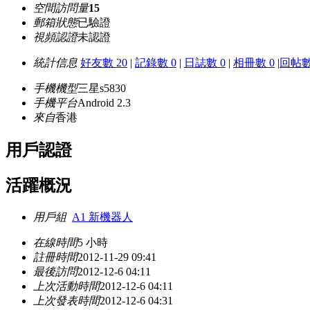
空間訪問量
15
郵箱狀態
已驗證
視頻認證
未認證
統計信息
好友數 20
|
記錄數 0
|
日誌數 0
|
相冊數 0
|
回帖數
手機機型
三星s5830
手機平台
Android 2.3
來自
香港
用戶認證
活躍概況
用戶組
A1 新機器人
在線時間
5 小時
註冊時間
2012-11-29 09:41
最後訪問
2012-12-6 04:11
上次活動時間
2012-12-6 04:11
上次發表時間
2012-12-6 04:31