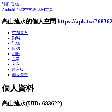
註冊
登錄
Android 台灣中文網
返回首頁
高山流水的個人空間
https://apk.tw/?6836
空間首頁
動態
記錄
日誌
相冊
主題
分享
留言板
個人資料
個人資料
高山流水
(UID: 683622)