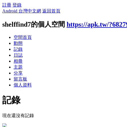
註冊
登錄
Android 台灣中文網
返回首頁
shelffind7的個人空間
https://apk.tw/?682
空間首頁
動態
記錄
日誌
相冊
主題
分享
留言板
個人資料
記錄
現在還沒有記錄