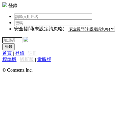
登錄
安全提問(未設定請忽略)
登錄
首頁
|
登錄
|
註冊
標準版
|
觸屏版
|
電腦版
|
© Comsenz Inc.