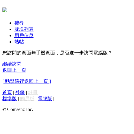
搜尋
版塊列表
用戶信息
熱帖
您訪問的頁面無手機頁面，是否進一步訪問電腦版？
繼續訪問
返回上一頁
[ 點擊這裡返回上一頁 ]
首頁
|
登錄
|
註冊
標準版
|
觸屏版
|
電腦版
|
© Comsenz Inc.