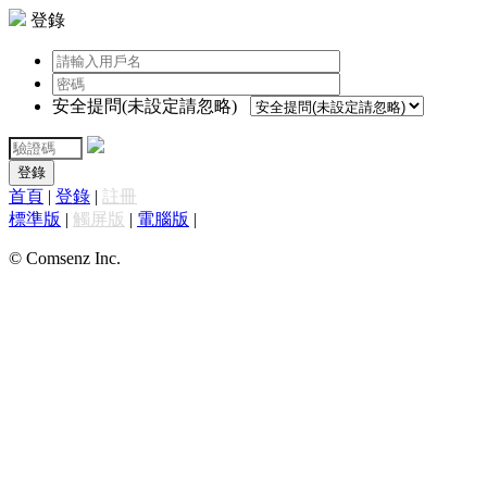
登錄
安全提問(未設定請忽略)
登錄
首頁
|
登錄
|
註冊
標準版
|
觸屏版
|
電腦版
|
© Comsenz Inc.