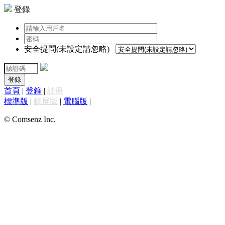
登錄
安全提問(未設定請忽略)
登錄
首頁
|
登錄
|
註冊
標準版
|
觸屏版
|
電腦版
|
© Comsenz Inc.