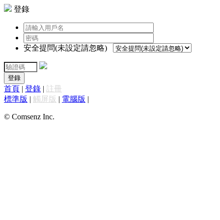
登錄
安全提問(未設定請忽略)
登錄
首頁
|
登錄
|
註冊
標準版
|
觸屏版
|
電腦版
|
© Comsenz Inc.