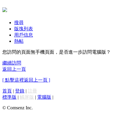
搜尋
版塊列表
用戶信息
熱帖
您訪問的頁面無手機頁面，是否進一步訪問電腦版？
繼續訪問
返回上一頁
[ 點擊這裡返回上一頁 ]
首頁
|
登錄
|
註冊
標準版
|
觸屏版
|
電腦版
|
© Comsenz Inc.