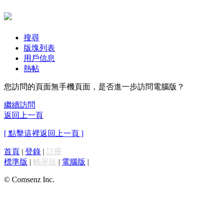
搜尋
版塊列表
用戶信息
熱帖
您訪問的頁面無手機頁面，是否進一步訪問電腦版？
繼續訪問
返回上一頁
[ 點擊這裡返回上一頁 ]
首頁
|
登錄
|
註冊
標準版
|
觸屏版
|
電腦版
|
© Comsenz Inc.