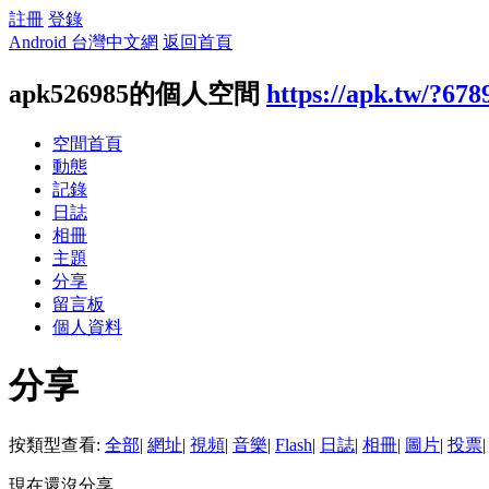
註冊
登錄
Android 台灣中文網
返回首頁
apk526985的個人空間
https://apk.tw/?678
空間首頁
動態
記錄
日誌
相冊
主題
分享
留言板
個人資料
分享
按類型查看:
全部
|
網址
|
視頻
|
音樂
|
Flash
|
日誌
|
相冊
|
圖片
|
投票
|
現在還沒分享