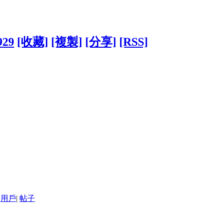
929
[收藏]
[複製]
[分享]
[RSS]
用戶
|
帖子