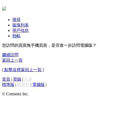
搜尋
版塊列表
用戶信息
熱帖
您訪問的頁面無手機頁面，是否進一步訪問電腦版？
繼續訪問
返回上一頁
[ 點擊這裡返回上一頁 ]
首頁
|
登錄
|
註冊
標準版
|
觸屏版
|
電腦版
|
© Comsenz Inc.