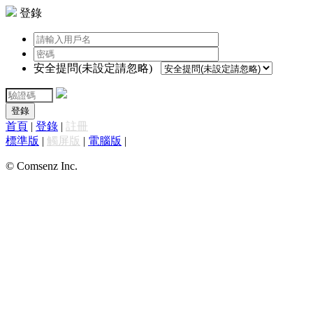
登錄
安全提問(未設定請忽略)
登錄
首頁
|
登錄
|
註冊
標準版
|
觸屏版
|
電腦版
|
© Comsenz Inc.