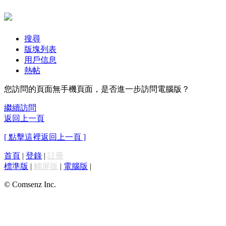
搜尋
版塊列表
用戶信息
熱帖
您訪問的頁面無手機頁面，是否進一步訪問電腦版？
繼續訪問
返回上一頁
[ 點擊這裡返回上一頁 ]
首頁
|
登錄
|
註冊
標準版
|
觸屏版
|
電腦版
|
© Comsenz Inc.