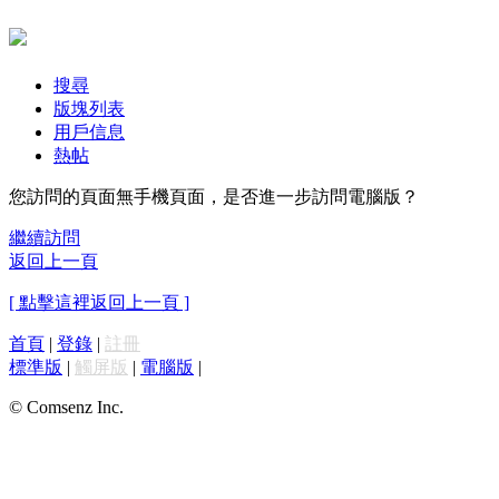
搜尋
版塊列表
用戶信息
熱帖
您訪問的頁面無手機頁面，是否進一步訪問電腦版？
繼續訪問
返回上一頁
[ 點擊這裡返回上一頁 ]
首頁
|
登錄
|
註冊
標準版
|
觸屏版
|
電腦版
|
© Comsenz Inc.