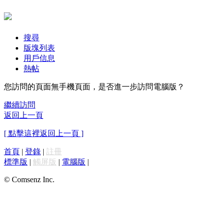
搜尋
版塊列表
用戶信息
熱帖
您訪問的頁面無手機頁面，是否進一步訪問電腦版？
繼續訪問
返回上一頁
[ 點擊這裡返回上一頁 ]
首頁
|
登錄
|
註冊
標準版
|
觸屏版
|
電腦版
|
© Comsenz Inc.