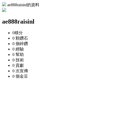
ae888raisinl的資料
ae888raisinl
0
積分
0 顆
鑽石
0 個
碎鑽
0
經驗
0
幫助
0
技術
0
貢獻
0 次
宣傳
0 個
金豆