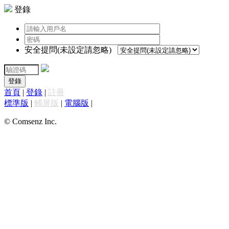
登錄
安全提問(未設定請忽略)
登錄
首頁
|
登錄
|
註冊
標準版
|
觸屏版
|
電腦版
|
© Comsenz Inc.