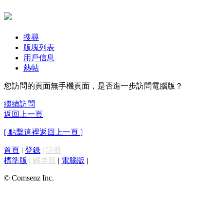
搜尋
版塊列表
用戶信息
熱帖
您訪問的頁面無手機頁面，是否進一步訪問電腦版？
繼續訪問
返回上一頁
[ 點擊這裡返回上一頁 ]
首頁
|
登錄
|
註冊
標準版
|
觸屏版
|
電腦版
|
© Comsenz Inc.