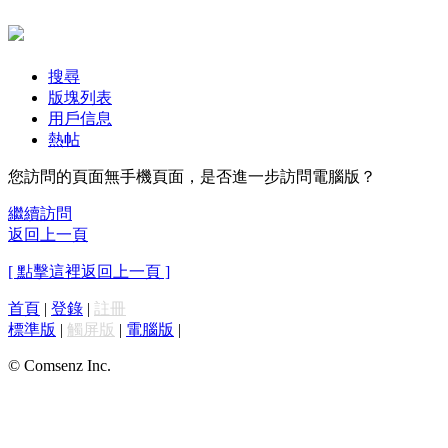
搜尋
版塊列表
用戶信息
熱帖
您訪問的頁面無手機頁面，是否進一步訪問電腦版？
繼續訪問
返回上一頁
[ 點擊這裡返回上一頁 ]
首頁
|
登錄
|
註冊
標準版
|
觸屏版
|
電腦版
|
© Comsenz Inc.