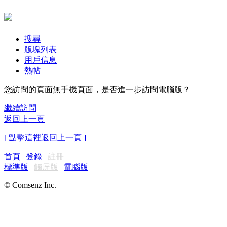
搜尋
版塊列表
用戶信息
熱帖
您訪問的頁面無手機頁面，是否進一步訪問電腦版？
繼續訪問
返回上一頁
[ 點擊這裡返回上一頁 ]
首頁
|
登錄
|
註冊
標準版
|
觸屏版
|
電腦版
|
© Comsenz Inc.