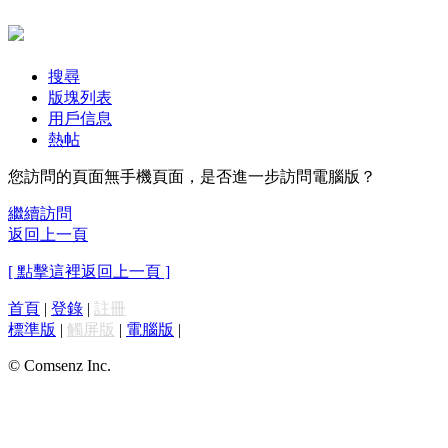
搜尋
版塊列表
用戶信息
熱帖
您訪問的頁面無手機頁面，是否進一步訪問電腦版？
繼續訪問
返回上一頁
[ 點擊這裡返回上一頁 ]
首頁
|
登錄
|
註冊
標準版
|
觸屏版
|
電腦版
|
© Comsenz Inc.