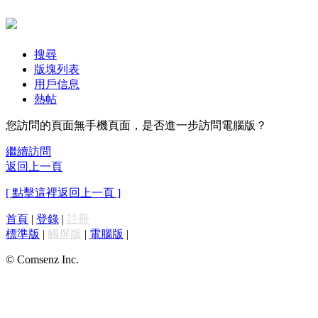
搜尋
版塊列表
用戶信息
熱帖
您訪問的頁面無手機頁面，是否進一步訪問電腦版？
繼續訪問
返回上一頁
[ 點擊這裡返回上一頁 ]
首頁
|
登錄
|
註冊
標準版
|
觸屏版
|
電腦版
|
© Comsenz Inc.