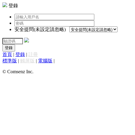
登錄
安全提問(未設定請忽略)
登錄
首頁
|
登錄
|
註冊
標準版
|
觸屏版
|
電腦版
|
© Comsenz Inc.