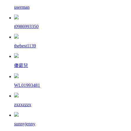
userman
t0986993350
thebest1139
傻庭兒
WL01993481
zxzxzzzx
sunnyjenny