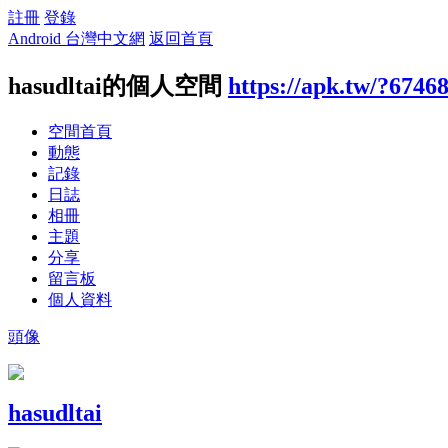
註冊
登錄
Android 台灣中文網
返回首頁
hasudltai的個人空間
https://apk.tw/?6746
空間首頁
動態
記錄
日誌
相冊
主題
分享
留言板
個人資料
頭像
hasudltai