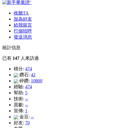
收聽TA
加為好友
給我留言
打個招呼
發送消息
統計信息
已有
147
人來訪過
積分:
474
鑽石:
42
碎鑽:
10800
經驗:
474
幫助:
5
技術:
--
貢獻:
--
宣傳:
1
金豆:
--
好友:
70