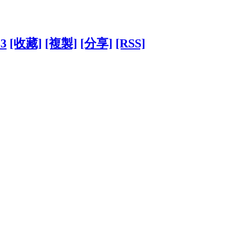
83
[收藏]
[複製]
[分享]
[RSS]