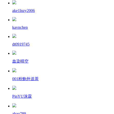
ake1lnzy2006
kavnchen
dt0919745
血染晴空
001粉鮑外送茶
PinYU洙霖
abao789