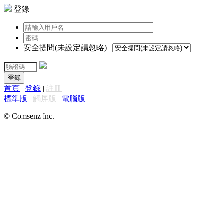
登錄
安全提問(未設定請忽略)
登錄
首頁
|
登錄
|
註冊
標準版
|
觸屏版
|
電腦版
|
© Comsenz Inc.