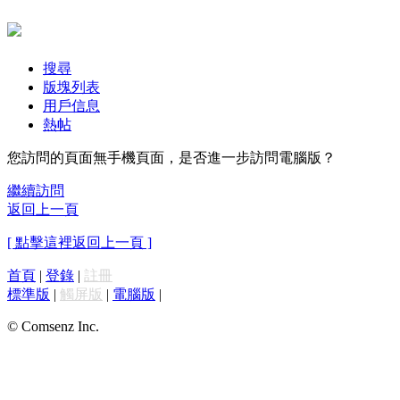
搜尋
版塊列表
用戶信息
熱帖
您訪問的頁面無手機頁面，是否進一步訪問電腦版？
繼續訪問
返回上一頁
[ 點擊這裡返回上一頁 ]
首頁
|
登錄
|
註冊
標準版
|
觸屏版
|
電腦版
|
© Comsenz Inc.