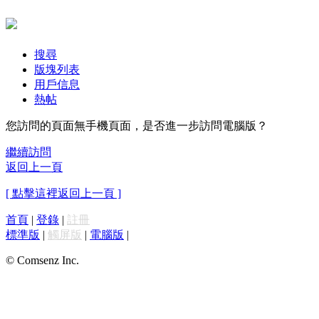
搜尋
版塊列表
用戶信息
熱帖
您訪問的頁面無手機頁面，是否進一步訪問電腦版？
繼續訪問
返回上一頁
[ 點擊這裡返回上一頁 ]
首頁
|
登錄
|
註冊
標準版
|
觸屏版
|
電腦版
|
© Comsenz Inc.