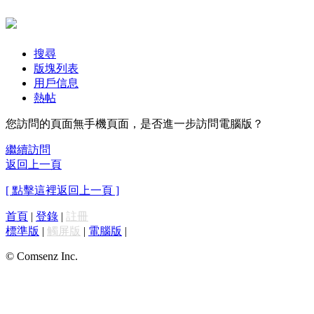
搜尋
版塊列表
用戶信息
熱帖
您訪問的頁面無手機頁面，是否進一步訪問電腦版？
繼續訪問
返回上一頁
[ 點擊這裡返回上一頁 ]
首頁
|
登錄
|
註冊
標準版
|
觸屏版
|
電腦版
|
© Comsenz Inc.