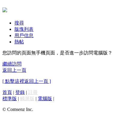
搜尋
版塊列表
用戶信息
熱帖
您訪問的頁面無手機頁面，是否進一步訪問電腦版？
繼續訪問
返回上一頁
[ 點擊這裡返回上一頁 ]
首頁
|
登錄
|
註冊
標準版
|
觸屏版
|
電腦版
|
© Comsenz Inc.