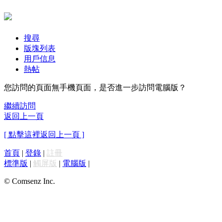
搜尋
版塊列表
用戶信息
熱帖
您訪問的頁面無手機頁面，是否進一步訪問電腦版？
繼續訪問
返回上一頁
[ 點擊這裡返回上一頁 ]
首頁
|
登錄
|
註冊
標準版
|
觸屏版
|
電腦版
|
© Comsenz Inc.