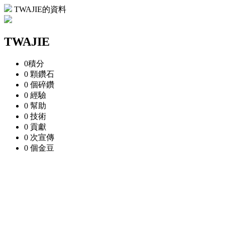
TWAJIE的資料
TWAJIE
0
積分
0 顆
鑽石
0 個
碎鑽
0
經驗
0
幫助
0
技術
0
貢獻
0 次
宣傳
0 個
金豆